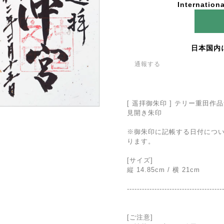
Internationa
日本国内
通報する
[ 遥拝御朱印 ] テリー重田
見開き朱印
※御朱印に記帳する日付につ
ります。
[サイズ]
縦 14.85cm / 横 21cm
--------------------------------------
[ご注意]