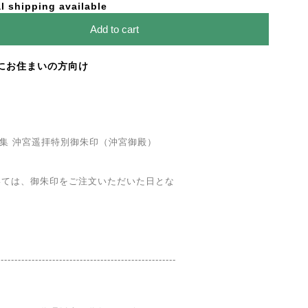
l shipping available
Add to cart
にお住まいの方向け
作品集 沖宮遥拝特別御朱印（沖宮御殿）
いては、御朱印をご注文いただいた日とな
----------------------------------------------------