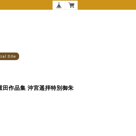
cial Site
リー重田作品集 沖宮遥拝特別御朱