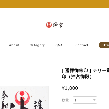
About
Category
Q&A
Contact
Offi
[ 遥拝御朱印 ] テ
印（沖宮御殿）
¥1,000
数量