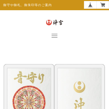
御守や御札、御朱印等のご案内