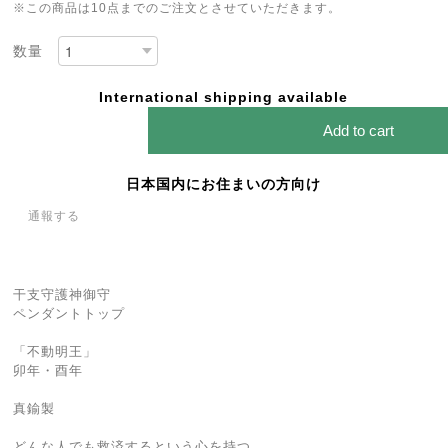
※この商品は10点までのご注文とさせていただきます。
数量
International shipping available
Add to cart
日本国内にお住まいの方向け
通報する
干支守護神御守
ペンダントトップ
「不動明王」
卯年・酉年
真鍮製
どんな人でも救済するという心を持つ。