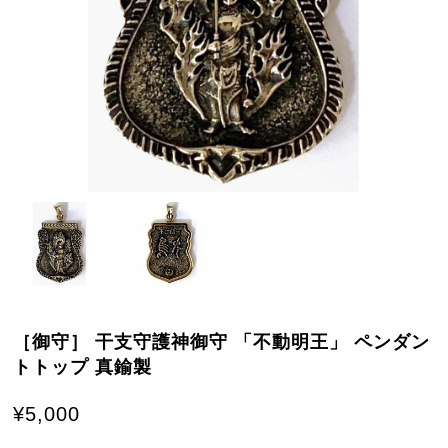
［御守］ 干支守護神御守 「不動明王」 ペンダン
トトップ 真鍮製
¥5,000