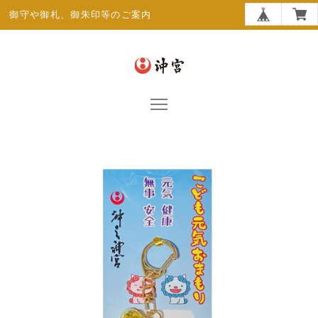
御守や御札、御朱印等のご案内