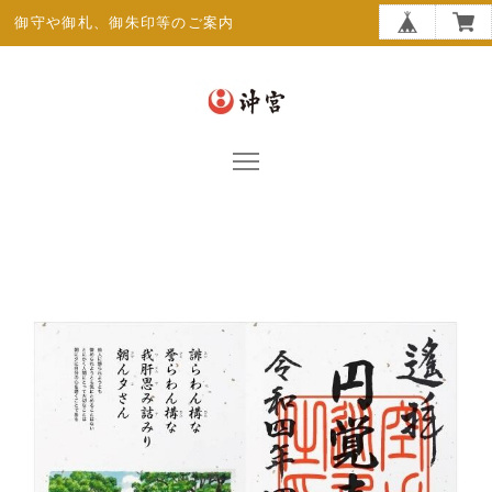
御守や御札、御朱印等のご案内