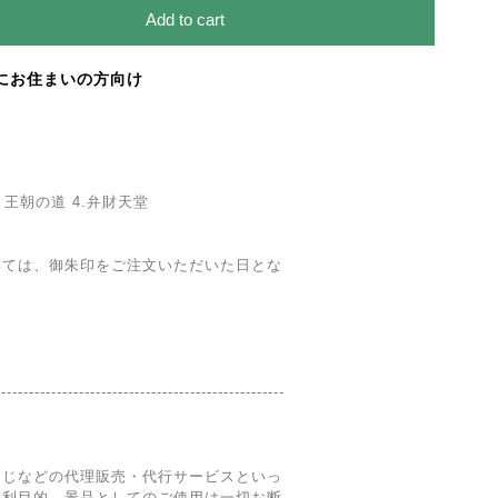
Add to cart
にお住まいの方向け
・王朝の道 4.弁財天堂
いては、御朱印をご注文いただいた日とな
----------------------------------------------------
くじなどの代理販売・代行サービスといっ
営利目的、景品としてのご使用は一切お断