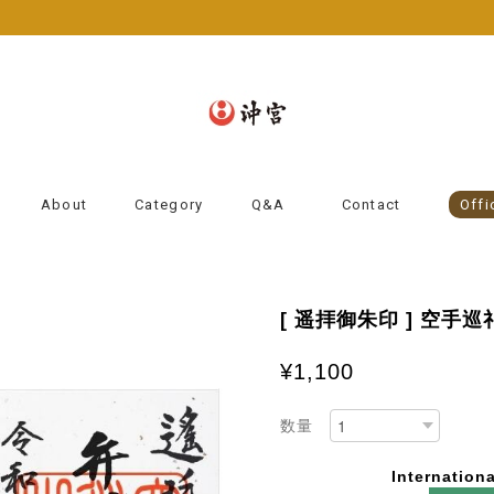
About
Category
Q&A
Contact
Offi
[ 遥拝御朱印 ] 空手
¥1,100
数量
Internationa