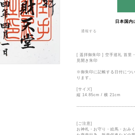
日本国内
通報する
[ 遥拝御朱印 ] 空手巡礼 首里
見開き朱印
※御朱印に記帳する日付につ
ります。
[サイズ]
縦 14.85cm / 横 21cm
--------------------------------------
[ご注意]
お神札・お守り・絵馬・おみ
た商売行為、販売促進などの