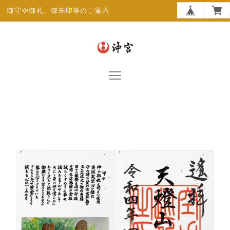
御守や御札、御朱印等のご案内