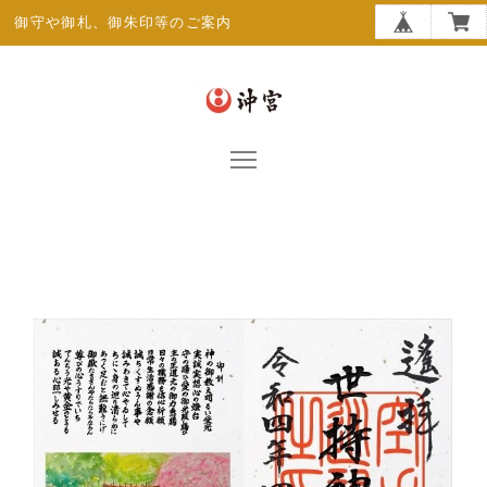
御守や御札、御朱印等のご案内