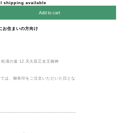
l shipping available
Add to cart
にお住まいの方向け
覇・松濤の道 12.天久臣乙女王御神
いては、御朱印をご注文いただいた日とな
----------------------------------------------------