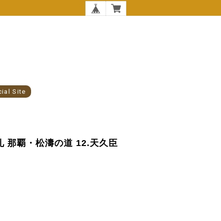
cial Site
巡礼 那覇・松濤の道 12.天久臣