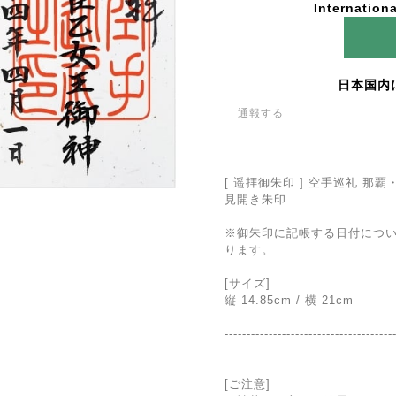
Internationa
日本国内
通報する
[ 遥拝御朱印 ] 空手巡礼 那
見開き朱印
※御朱印に記帳する日付につ
ります。
[サイズ]
縦 14.85cm / 横 21cm
--------------------------------------
[ご注意]