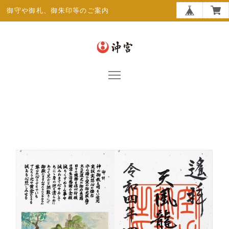
御守や御札、御朱印等のご案内