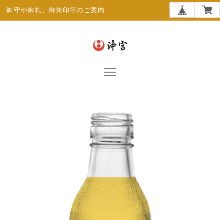
御守や御札、御朱印等のご案内