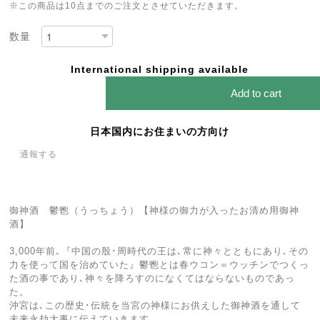
※この商品は10点までのご注文とさせていただきます。
数量
International shipping available
Add to cart
日本国内にお住まいの方向け
通報する
御神酒 鬱鬯（うっちょう）【神様の御力が入ったお清め用御神
酒】
3,000年前､『中国の殷･周時代の王は､常に神々とともにあり､その
力を使って国を治めていた』鬱鬯とは春ウコン＝ウッチンでつくっ
た酒の事であり､神々を降ろすのになくてはならないものであっ
た。
沖宮は､この歴史･伝統を当宮の神様にお供えした御神酒を通して
未来永劫大事に伝えていきます。