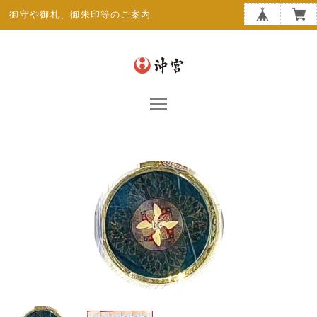
御守や御札、御朱印等のご案内