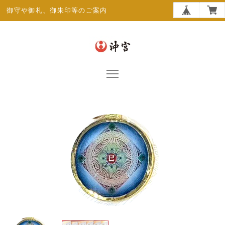
御守や御札、御朱印等のご案内