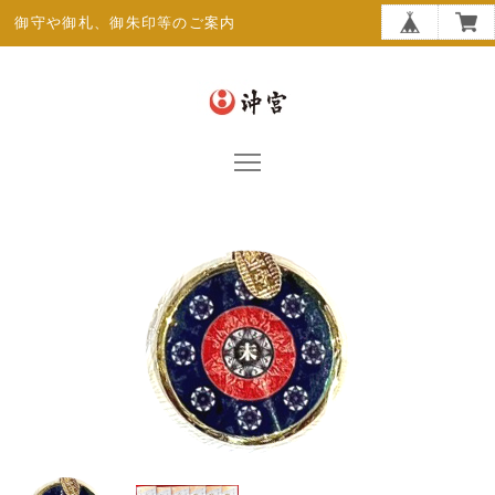
御守や御札、御朱印等のご案内